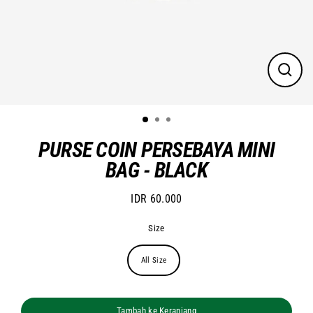
Close
(esc)
PURSE COIN PERSEBAYA MINI
BAG - BLACK
IDR 60.000
Regular
price
Size
All Size
Tambah ke Keranjang