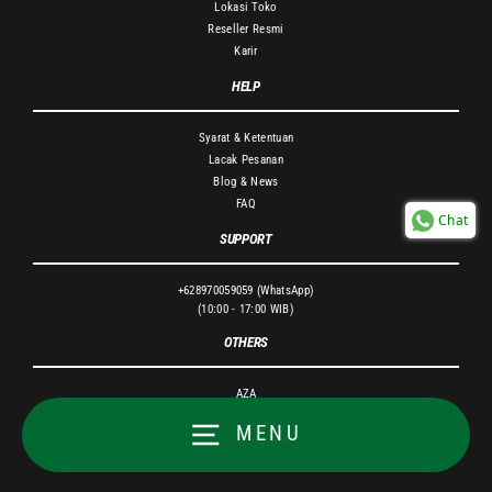
Lokasi Toko
Reseller Resmi
Karir
HELP
Syarat & Ketentuan
Lacak Pesanan
Blog & News
FAQ
Chat
SUPPORT
+628970059059 (WhatsApp)
(10:00 - 17:00 WIB)
OTHERS
AZA
MENU
© 2026 PT Deteksi Basket Lintas Indonesia