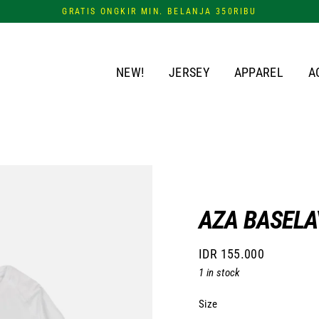
GRATIS ONGKIR MIN. BELANJA 350RIBU
NEW!
JERSEY
APPAREL
A
AZA BASELA
IDR 155.000
Regular
1 in stock
price
Size