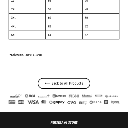
XL
56
76
2XL
58
78
3XL
60
80
4XL
62
82
5XL
64
82
*toleransi size 1-2cm
⟵ Back to All Products
PERSEBAYA STORE