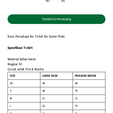
4XL
5XL
Tambah ke Keranjang
Kaos Persebaya No Ticket No Game Pride
Spesifikasi T-shirt:
Material bahan katun
Regular Fit
Cocok untuk Pria & Wanita
SIZE
LEBAR DADA
PANJANG BADAN
XS
46
68
S
48
70
M
51
72
L
53
74